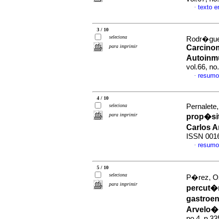
texto 
·
3 / 10
seleciona
Rodr�guez
para imprimir
Carcinom
Autoinm
vol.66, n
resumo
·
4 / 10
seleciona
Pernalete,
para imprimir
prop�sit
Carlos 
ISSN 001
resumo
·
5 / 10
seleciona
P�rez, Os
para imprimir
percut�
gastroen
Arvelo� 
no.4, p.3