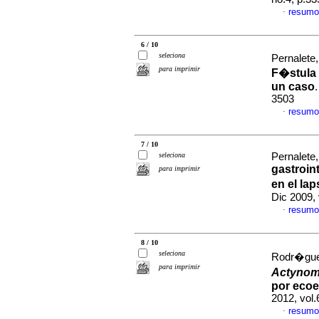
resumo
·
6 / 10
seleciona
Pernalete,
para imprimir
F�stula 
un caso
3503
resumo
·
7 / 10
seleciona
Pernalete,
gastroint
para imprimir
en el la
Dic 2009,
resumo
·
8 / 10
seleciona
Rodr�guez
para imprimir
Actynom
por eco
2012, vol.
resumo
·