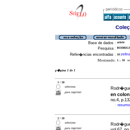
Coleç
Base de dados :
article
Pesquisa :
RODRIGUE
Refer�ncias encontradas :
refin
10
[
Mostrando:
1 .. 10
no 
p�gina 1 de 1
1 / 10
seleciona
Rodr�guez
para imprimir
en colon
no.4, p.1
resumo
·
2 / 10
seleciona
Rodr�guez
para imprimir
vol.67, n