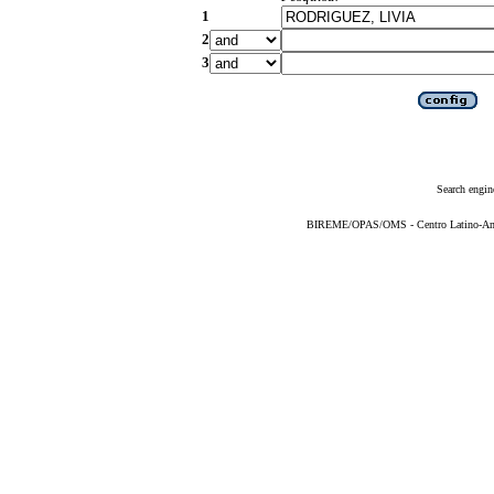
1
2
3
Search engin
BIREME/OPAS/OMS - Centro Latino-Ame