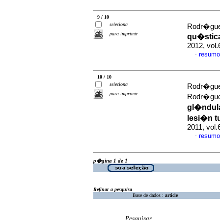
9 / 10
seleciona
Rodr�guez
para imprimir
qu�stica
2012, vol.
resumo
·
10 / 10
seleciona
Rodr�guez
para imprimir
Rodr�gue
gl�ndula
lesi�n t
2011, vol
resumo
·
p�gina 1 de 1
Refinar a pesquisa
Base de dados :
article
Pesquisar