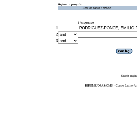
Refinar a pesquisa
Base de dados :
article
Pesquisar
1
2
3
Search engin
BIREME/OPAS/OMS - Centro Latino-Ame