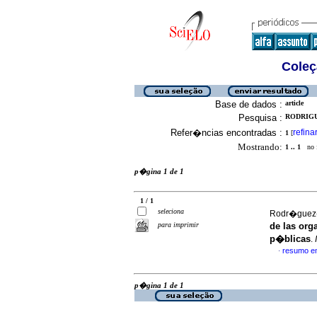
Coleç
Base de dados :
article
Pesquisa :
RODRIGU
Refer�ncias encontradas :
refina
1
[
Mostrando:
1 .. 1
no f
p�gina 1 de 1
1 / 1
seleciona
Rodr�guez-
para imprimir
de las org
p�blicas
.
resumo e
·
p�gina 1 de 1