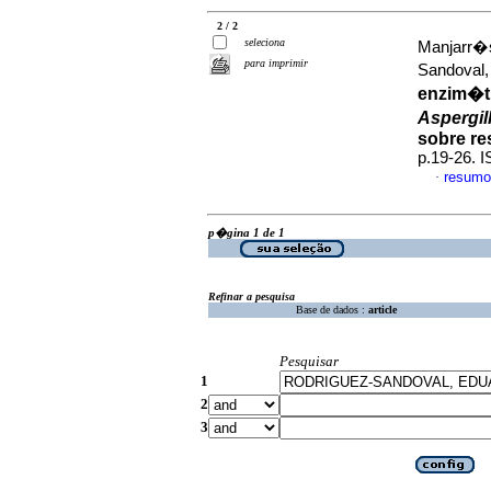
2 / 2
seleciona
Manjarr�s
para imprimir
Sandoval
enzim�ti
Aspergil
sobre re
p.19-26. 
resumo
·
p�gina 1 de 1
Refinar a pesquisa
Base de dados :
article
Pesquisar
1
2
3