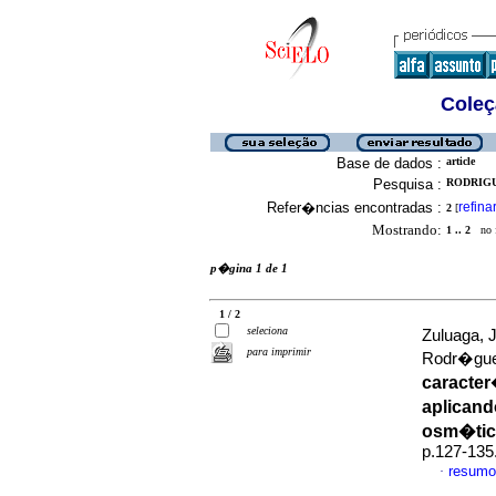
Coleç
Base de dados :
article
Pesquisa :
RODRIGU
Refer�ncias encontradas :
refina
2
[
Mostrando:
1 .. 2
no f
p�gina 1 de 1
1 / 2
seleciona
Zuluaga, 
para imprimir
Rodr�gue
caracter
aplicand
osm�tic
p.127-135
resumo
·