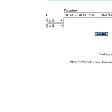
Pesquisar
1
2
3
Search engin
BIREME/OPAS/OMS - Centro Latino-Ame