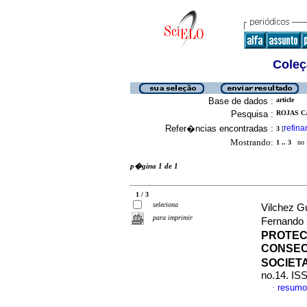
Coleç
Base de dados :
article
Pesquisa :
ROJAS C
Refer�ncias encontradas :
refina
3
[
Mostrando:
1 .. 3
no f
p�gina 1 de 1
1 / 3
seleciona
Vilchez G
para imprimir
Fernando 
PROTECC
CONSEC
SOCIET
no.14. IS
resumo
·