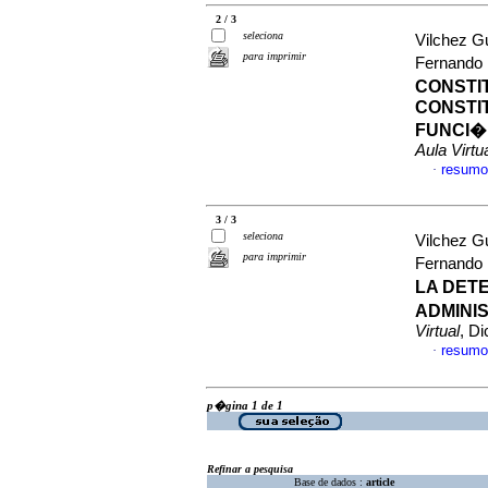
2 / 3
seleciona
Vilchez G
para imprimir
Fernando
CONSTI
CONSTI
FUNCI�
Aula Virtu
resumo
·
3 / 3
seleciona
Vilchez G
para imprimir
Fernando
LA DET
ADMINI
Virtual
, D
resumo
·
p�gina 1 de 1
Refinar a pesquisa
Base de dados :
article