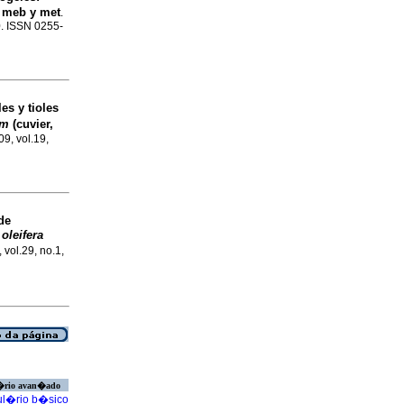
, meb y met
.
0. ISSN 0255-
es y tioles
um
(cuvier,
09, vol.19,
de
oleifera
 vol.29, no.1,
�rio avan�ado
l�rio b�sico