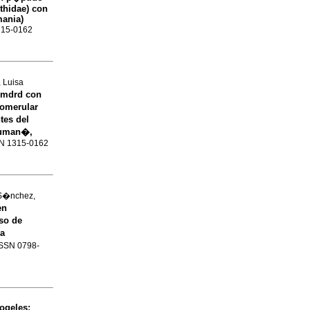
thidae) con
mania)
1315-0162
 Luisa
y mdrd con
lomerular
tes del
 cuman�,
SSN 1315-0162
-S�nchez,
en
so de
ia
 ISSN 0798-
rogeles
: