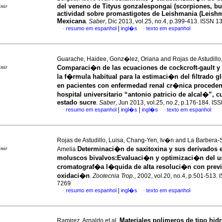
del veneno de Tityus gonzalespongai (scorpiones, bu
imir
actividad sobre promastigotes de Leishmania (Leish
Mexicana
.
Saber
, Dic 2013, vol.25, no.4, p.399-413. ISSN 
|
resumo em espanhol
ingl�s
texto em espanhol
·
·
Guarache, Haidee, Gonz�lez, Oriana and Rojas de Astudillo,
Comparaci�n de las ecuaciones de cockcroft-gault 
imir
la f�rmula habitual para la estimaci�n del filtrado g
en pacientes con enfermedad renal cr�nica proceden
hospital universitario “antonio patricio de alcal�”,
estado sucre
.
Saber
, Jun 2013, vol.25, no.2, p.176-184. I
|
|
resumo em espanhol
ingl�s
ingl�s
texto em espanhol
·
·
Rojas de Astudillo, Luisa, Chang-Yen, Iv�n and La Barbera
Determinaci�n de saxitoxina y sus derivados 
imir
Amelia
moluscos bivalvos:Evaluaci�n y optimizaci�n del u
cromatograf�a l�quida de alta resoluci�n con prev
oxidaci�n
.
Zootecnia Trop.
, 2002, vol.20, no.4, p.501-513.
7269
|
resumo em espanhol
ingl�s
texto em espanhol
·
·
Materiales polimeros de tipo hid
Ramirez, Arnaldo et al.