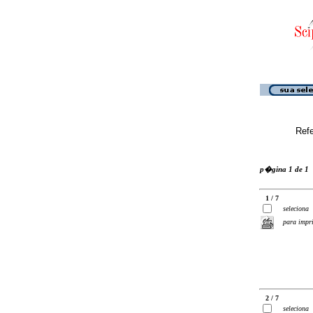
Ref
p�gina 1 de 1
1 / 7
seleciona
para impr
2 / 7
seleciona