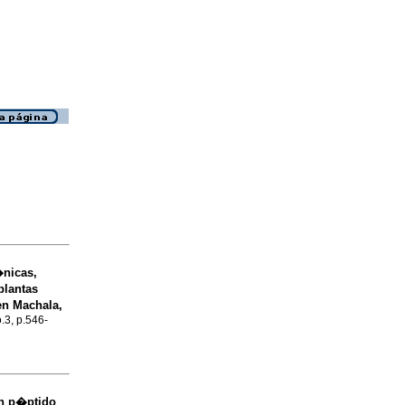
�nicas,
plantas
en Machala,
o.3, p.546-
un p�ptido