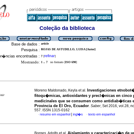
Coleção da biblioteca
Base de dados :
article
Pesquisa :
ROJAS DE ASTUDILLO, LUISA [Autor]
er�ncias encontradas :
refinar
7
[
]
Mostrando:
1 .. 7
no formato [
ISO 690
]
Investigaciones etnobot
Moreno Maldonado, Keyla et al.
imir
fitoqu�micas, antioxidantes y precl�nicas en cinco 
medicinales que se consumen como antidiab�ticas 
Provincia de El Oro, Ecuador
.
Saber
, Set 2016, vol.28, n
557. ISSN 1315-0162
|
resumo em espanhol
ingl�s
texto em espanhol
·
·
Aislamiento y caracterizaci�n de 
Borges, Adolfo et al.