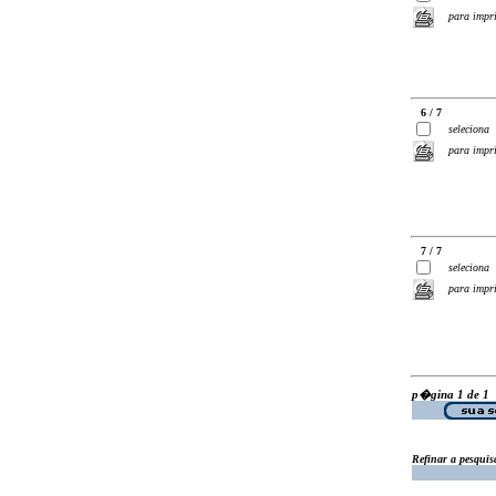
para impr
6 / 7
seleciona
para impr
7 / 7
seleciona
para impr
p�gina 1 de 1
Refinar a pesquis