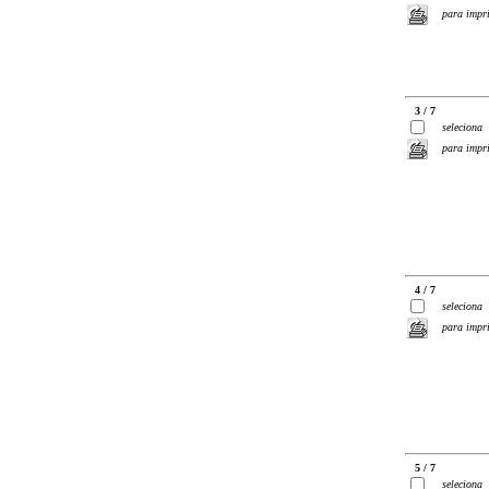
para impr
3 / 7
seleciona
para impr
4 / 7
seleciona
para impr
5 / 7
seleciona