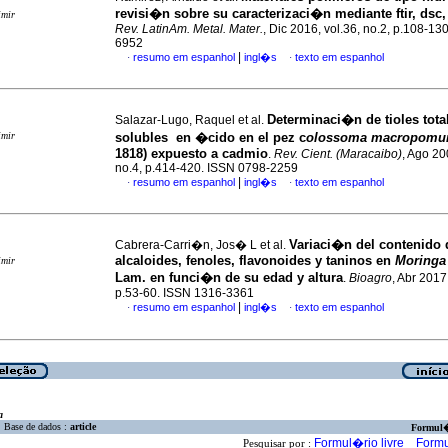
revisi�n sobre su caracterizaci�n mediante ftir, dsc
imir
Rev. LatinAm. Metal. Mater.
, Dic 2016, vol.36, no.2, p.108-13
6952
|
resumo em espanhol
ingl�s
texto em espanhol
·
·
Determinaci�n de tioles total
Salazar-Lugo, Raquel et al.
imir
solubles en �cido en el pez c
olossoma
macropom
1818) expuesto a cadmio
.
Rev. Cient. (Maracaibo)
, Ago 20
no.4, p.414-420. ISSN 0798-2259
|
resumo em espanhol
ingl�s
texto em espanhol
·
·
Variaci�n del contenido 
Cabrera-Carri�n, Jos� L et al.
alcaloides, fenoles, flavonoides y taninos en
Moringa 
imir
Lam. en funci�n de su edad y altura
.
Bioagro
, Abr 2017,
p.53-60. ISSN 1316-3361
|
resumo em espanhol
ingl�s
texto em espanhol
·
·
a
Base de dados :
article
Formul
Formul�rio livre
Formu
Pesquisar por :