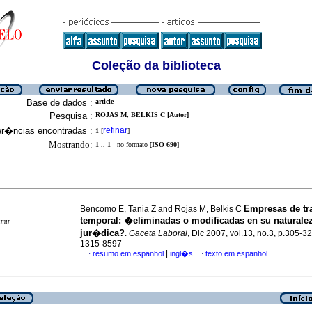
Coleção da biblioteca
Base de dados :
article
Pesquisa :
ROJAS M, BELKIS C [Autor]
er�ncias encontradas :
refinar
1
[
]
Mostrando:
1 .. 1
no formato [
ISO 690
]
Empresas de tr
Bencomo E, Tania Z and Rojas M, Belkis C
temporal
:
�eliminadas o modificadas en su naturale
imir
jur�dica?
.
Gaceta Laboral
, Dic 2007, vol.13, no.3, p.305-3
1315-8597
|
resumo em espanhol
ingl�s
texto em espanhol
·
·