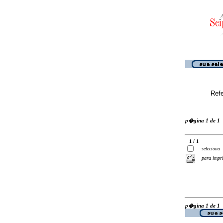
Ref
p�gina 1 de 1
1 / 1
seleciona
para impr
p�gina 1 de 1