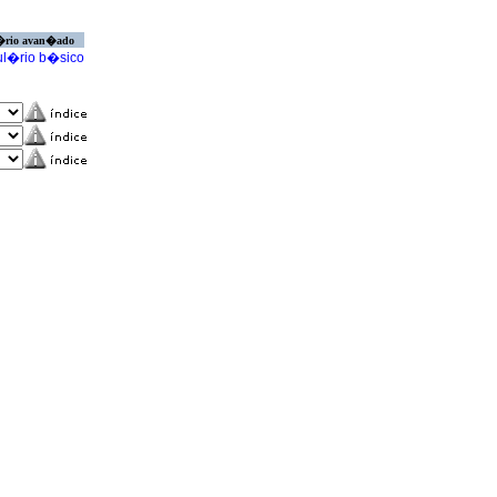
�rio avan�ado
l�rio b�sico