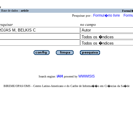
a
Base de dados :
article
Formul
Formul�rio livre
Formu
Pesquisar por :
esquisar
no campo
iAH
WWWISIS
Search engine:
powered by
BIREME/OPAS/OMS - Centro Latino-Americano e do Caribe de Informa��o em Ci�ncias da Sa�de