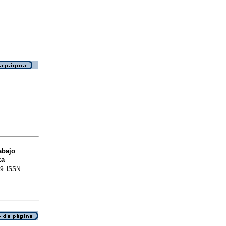
abajo
za
29. ISSN