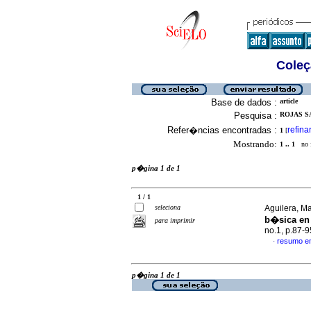
Coleç
Base de dados :
article
Pesquisa :
ROJAS SA
Refer�ncias encontradas :
refina
1
[
Mostrando:
1 .. 1
no f
p�gina 1 de 1
1 / 1
seleciona
Aguilera, Ma
b�sica en 
para imprimir
no.1, p.87-
resumo e
·
p�gina 1 de 1