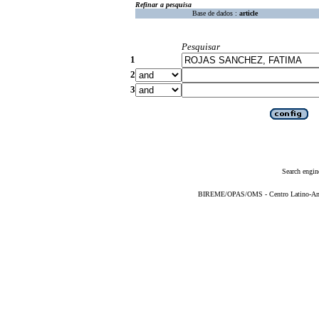
Refinar a pesquisa
Base de dados :
article
Pesquisar
1
2
3
Search engin
BIREME/OPAS/OMS - Centro Latino-Ame