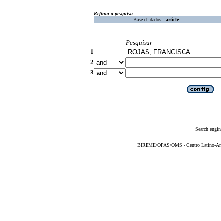
Refinar a pesquisa
Base de dados :
article
Pesquisar
1
2
3
Search engin
BIREME/OPAS/OMS - Centro Latino-Ame