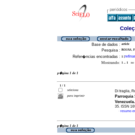
Coleç
Base de dados :
article
Pesquisa :
ROJAS, F
Refer�ncias encontradas :
refina
1
[
Mostrando:
1 .. 1
no f
p�gina 1 de 1
1 / 1
seleciona
Di traglia, R
para imprimir
Parroquia
Venezuela
35. ISSN 1
resumo e
·
p�gina 1 de 1