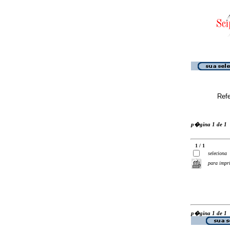
Ref
p�gina 1 de 1
1 / 1
seleciona
para impr
p�gina 1 de 1