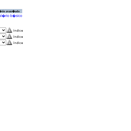
�rio avan�ado
l�rio b�sico