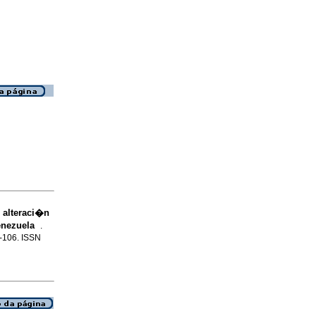
 alteraci�n
Venezuela
.
7-106. ISSN