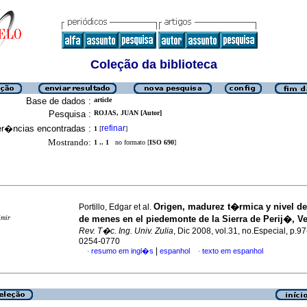
Coleção da biblioteca
Base de dados :
article
Pesquisa :
ROJAS, JUAN [Autor]
er�ncias encontradas :
refinar
1
[
]
Mostrando:
1 .. 1
no formato [
ISO 690
]
Origen, madurez t�rmica y nivel de
Portillo, Edgar et al.
imir
de menes en el piedemonte de la Sierra de Perij�, 
Rev. T�c. Ing. Univ. Zulia
, Dic 2008, vol.31, no.Especial, p.9
0254-0770
|
resumo em ingl�s
espanhol
texto em espanhol
·
·