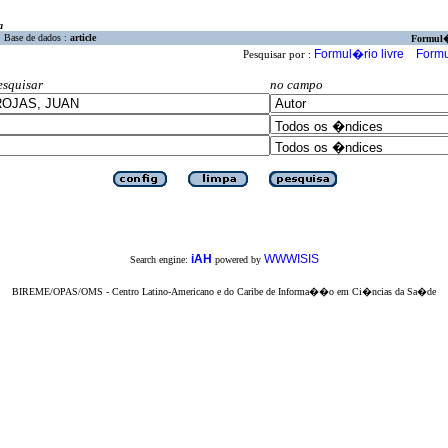
a
Base de dados :
article
Formul
Formul�rio livre
Formu
Pesquisar por :
esquisar
no campo
iAH
WWWISIS
Search engine:
powered by
BIREME/OPAS/OMS - Centro Latino-Americano e do Caribe de Informa��o em Ci�ncias da Sa�de