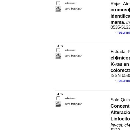
seleciona
Rojas-Aten
para imprimir
cromos�m
identifi
mama
.
I
0535-513
resumo
·
3 / 6
seleciona
Estrada, P
para imprimir
cl�nico
K-
ras
en 
colorect
ISSN 053
resumo
·
4 / 6
seleciona
Soto-Quint
para imprimir
Concentr
Alterac
Linfoci
Invest. c