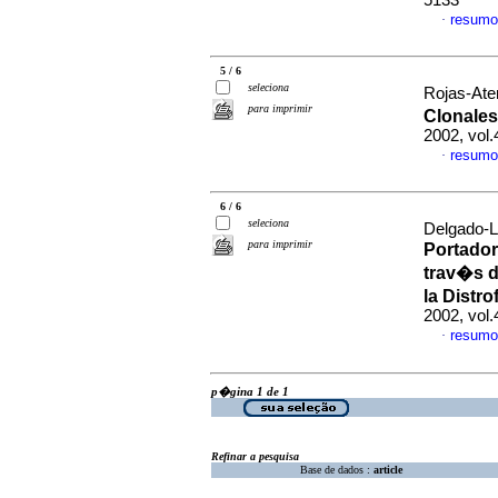
5133
resumo
·
5 / 6
seleciona
Rojas-Aten
para imprimir
Clonales
2002, vol
resumo
·
6 / 6
seleciona
Delgado-L
para imprimir
Portador
trav�s d
la Distr
2002, vol
resumo
·
p�gina 1 de 1
Refinar a pesquisa
Base de dados :
article