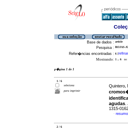
Coleç
Base de dados :
article
Pesquisa :
ROJAS-AT
Refer�ncias encontradas :
refina
6
[
Mostrando:
1 .. 6
no f
p�gina 1 de 1
1 / 6
seleciona
Quintero, 
para imprimir
cromos�m
identifi
agudas
.
1315-016
resumo
·
2 / 6