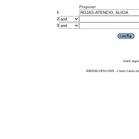
Pesquisar
1
2
3
Search engin
BIREME/OPAS/OMS - Centro Latino-Ame