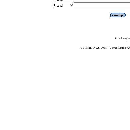
3
Search engin
BIREME/OPAS/OMS - Centro Latino-Ame