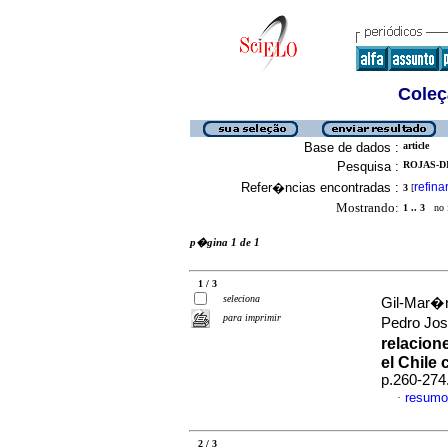
Coleç
Base de dados :
article
Pesquisa :
ROJAS-DI
Refer�ncias encontradas :
refina
3
[
Mostrando:
1 .. 3
no f
p�gina 1 de 1
1 / 3
seleciona
Gil-Mar�n
para imprimir
Pedro J
relacio
el Chile 
p.260-274
resumo
·
2 / 3