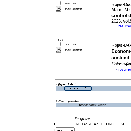
seleciona
Rojas-Di
para imprimir
Marin, Mi
control 
2023, vol
resumo
·
3 / 3
seleciona
Rojas-D�a
para imprimir
Econom�
sostenib
Koinon�a
resumo
·
p�gina 1 de 1
Refinar a pesquisa
Base de dados :
article
Pesquisar
1
2