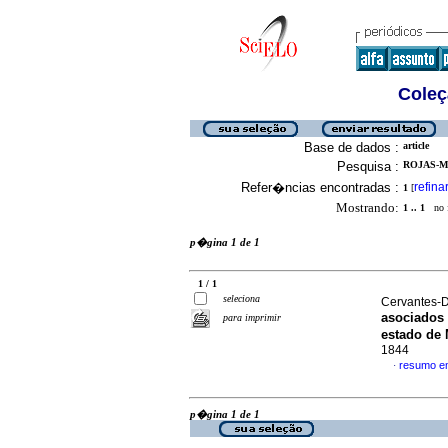
Coleç
Base de dados :
article
Pesquisa :
ROJAS-MA
Refer�ncias encontradas :
refina
1
[
Mostrando:
1 .. 1
no f
p�gina 1 de 1
1 / 1
seleciona
Cervantes-D
asociados 
para imprimir
estado de
1844
resumo e
·
p�gina 1 de 1