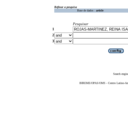
Refinar a pesquisa
Base de dados :
article
Pesquisar
1
2
3
Search engin
BIREME/OPAS/OMS - Centro Latino-Ame