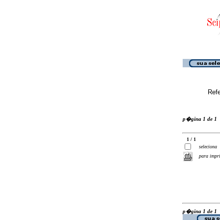
Ref
p�gina 1 de 1
1 / 1
seleciona
para impr
p�gina 1 de 1