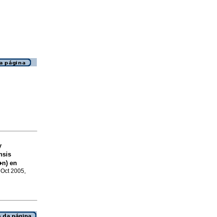
y
nsis
�n) en
, Oct 2005,