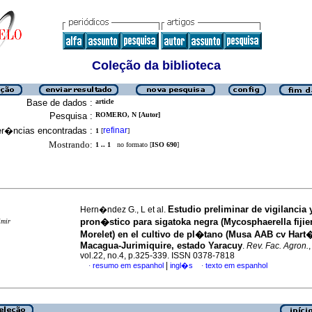
Coleção da biblioteca
Base de dados :
article
Pesquisa :
ROMERO, N [Autor]
er�ncias encontradas :
refinar
1
[
]
Mostrando:
1 .. 1
no formato [
ISO 690
]
Estudio preliminar de vigilancia 
Hern�ndez G., L et al.
pron�stico para sigatoka negra (Mycosphaerella fijie
imir
Morelet) en el cultivo de pl�tano (Musa AAB cv Hart
Macagua-Jurimiquire, estado Yaracuy
.
Rev. Fac. Agron.
vol.22, no.4, p.325-339. ISSN 0378-7818
|
resumo em espanhol
ingl�s
texto em espanhol
·
·