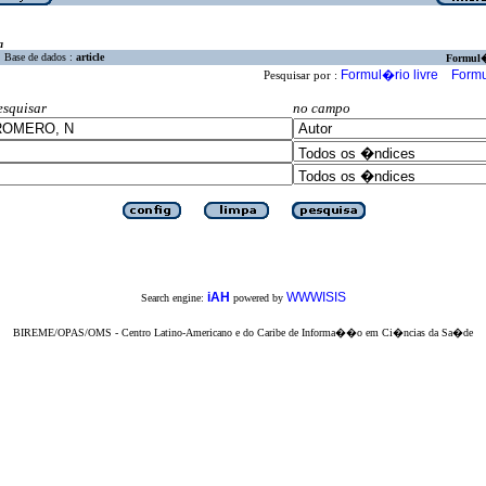
a
Base de dados :
article
Formul
Formul�rio livre
Formu
Pesquisar por :
esquisar
no campo
iAH
WWWISIS
Search engine:
powered by
BIREME/OPAS/OMS - Centro Latino-Americano e do Caribe de Informa��o em Ci�ncias da Sa�de