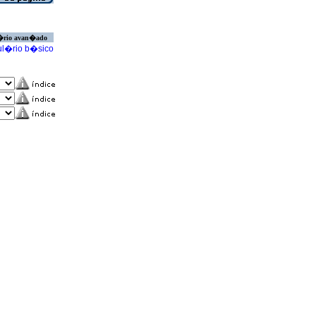
�rio avan�ado
l�rio b�sico