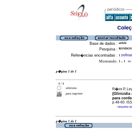
Coleç
Base de dados :
article
Pesquisa :
RONDON 
Refer�ncias encontradas :
refina
1
[
Mostrando:
1 .. 1
no f
p�gina 1 de 1
1 / 1
seleciona
R�os P, Leyl
(
Gliricidia
para imprimir
para corde
p.48-60. IS
resumo e
·
p�gina 1 de 1