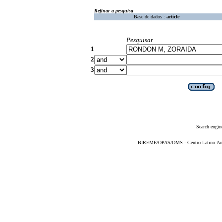
Refinar a pesquisa
Base de dados :
article
Pesquisar
1
2
3
Search engin
BIREME/OPAS/OMS - Centro Latino-Ame