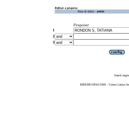
Refinar a pesquisa
Base de dados :
article
Pesquisar
1
2
3
Search engin
BIREME/OPAS/OMS - Centro Latino-Ame