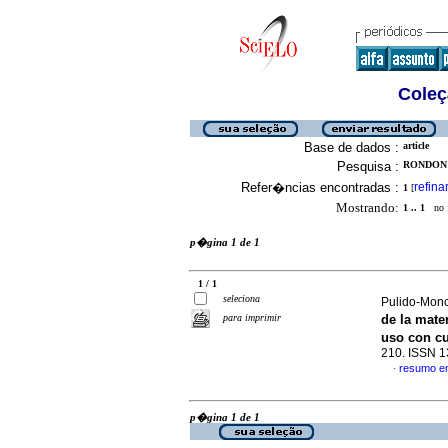
Coleç
Base de dados :
article
Pesquisa :
RONDON S
Refer�ncias encontradas :
refina
1
[
Mostrando:
1 .. 1
no f
p�gina 1 de 1
1 / 1
seleciona
Pulido-Monc
para imprimir
de la mater
uso con cu
210. ISSN 
resumo e
·
p�gina 1 de 1