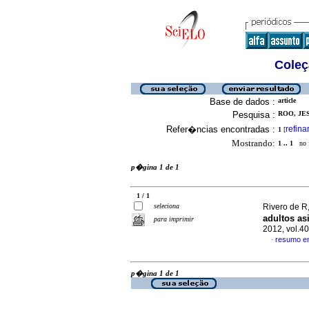
Coleç
Base de dados :
article
Pesquisa :
ROO, JES
Refer�ncias encontradas :
refina
1
[
Mostrando:
1 .. 1
no f
p�gina 1 de 1
1 / 1
seleciona
Rivero de R,
adultos as
para imprimir
2012, vol.4
resumo e
·
p�gina 1 de 1