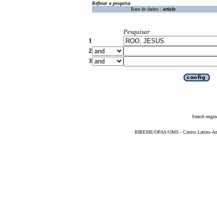
Refinar a pesquisa
Base de dados :
article
Pesquisar
1
2
3
Search engin
BIREME/OPAS/OMS - Centro Latino-Ame