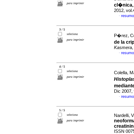
para imprimir
cl�nica,
2012, vol
resumo
·
3 / 5
seleciona
P�rez, Cel
para imprimir
de la cr
Kasmera
,
resumo
·
4 / 5
seleciona
Colella, 
para imprimir
Histopl
mediante
Dic 2007,
resumo
·
5 / 5
seleciona
Nardelli, 
neoforma
para imprimir
creatini
ISSN 007