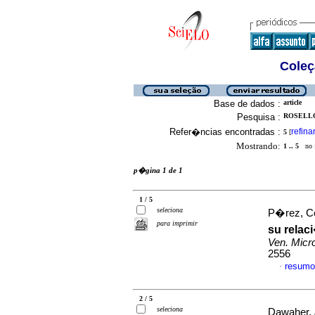
Coleç
Base de dados :
article
Pesquisa :
ROSELLO
Refer�ncias encontradas :
refina
5
[
Mostrando:
1 .. 5
no f
p�gina 1 de 1
1 / 5
seleciona
P�rez, Cel
para imprimir
su relac
Ven. Micro
2556
resumo
·
2 / 5
seleciona
Dawaher, 