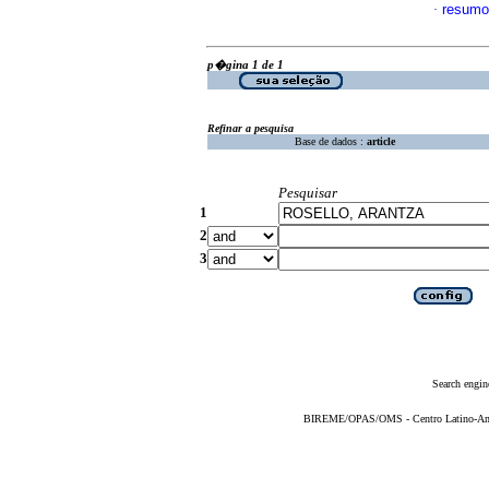
resumo
·
p�gina 1 de 1
Refinar a pesquisa
Base de dados :
article
Pesquisar
1
2
3
Search engin
BIREME/OPAS/OMS - Centro Latino-Ame