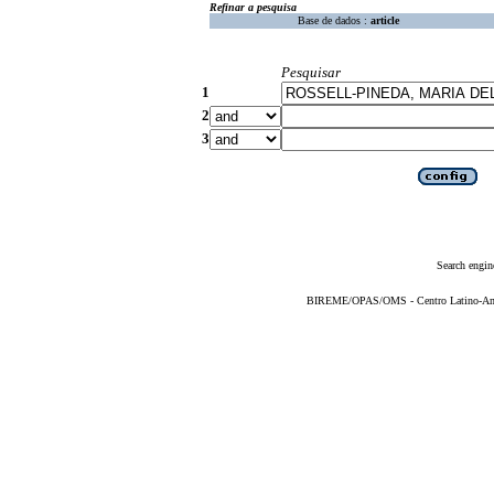
Refinar a pesquisa
Base de dados :
article
Pesquisar
1
2
3
Search engin
BIREME/OPAS/OMS - Centro Latino-Ame