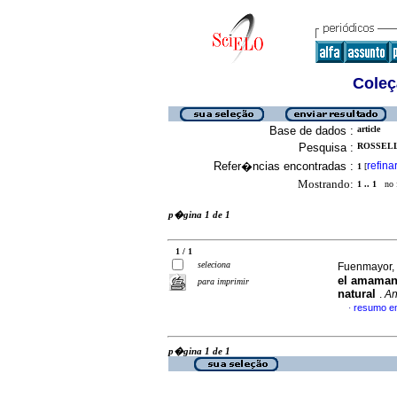
Coleç
Base de dados :
article
Pesquisa :
ROSSELL-
Refer�ncias encontradas :
refina
1
[
Mostrando:
1 .. 1
no f
p�gina 1 de 1
1 / 1
seleciona
Fuenmayor, 
el amaman
para imprimir
natural
.
An
resumo e
·
p�gina 1 de 1