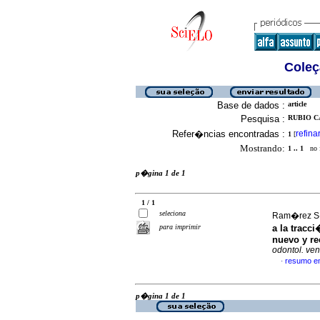
Coleç
Base de dados :
article
Pesquisa :
RUBIO C
Refer�ncias encontradas :
refina
1
[
Mostrando:
1 .. 1
no f
p�gina 1 de 1
1 / 1
seleciona
Ram�rez S�
para imprimir
a la tracc
nuevo y rec
odontol. ve
resumo e
·
p�gina 1 de 1