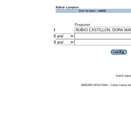
Refinar a pesquisa
Base de dados :
article
Pesquisar
1
2
3
Search engin
BIREME/OPAS/OMS - Centro Latino-Ame