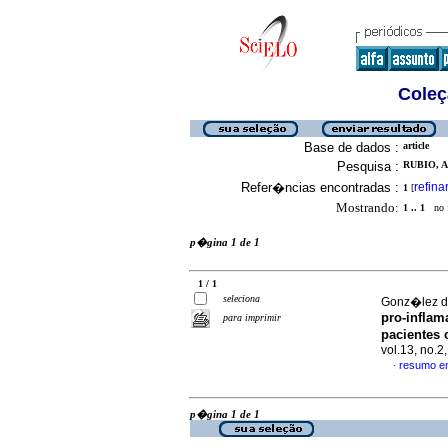
Coleç
Base de dados :
article
Pesquisa :
RUBIO, A
Refer�ncias encontradas :
refina
1
[
Mostrando:
1 .. 1
no f
p�gina 1 de 1
1 / 1
seleciona
Gonz�lez de
pro-inflama
para imprimir
pacientes
vol.13, no.
resumo e
·
p�gina 1 de 1