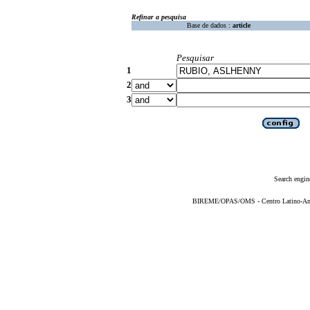
Refinar a pesquisa
Base de dados :
article
Pesquisar
1
2
3
Search engin
BIREME/OPAS/OMS - Centro Latino-Ame