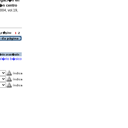
tigaci�n en
i�n centro
2004, vol.19,
ra p�gina
�rio avan�ado
l�rio b�sico