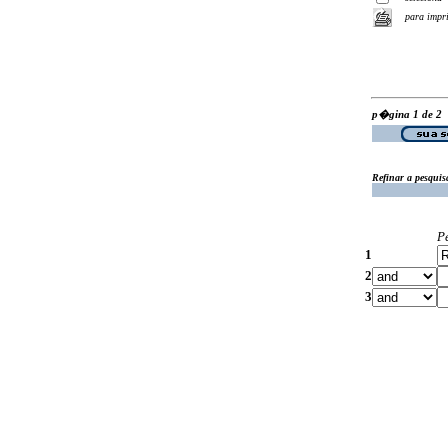
para impr
p�gina 1 de 2
Refinar a pesquis
P
1
2
3