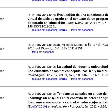
Evaluaci�n de una experiencia d
Ruiz Bol�var, Carlos.
virtual de tesis de grado en el contexto de un progra
imir
doctorado en educaci�n
.
Parad�gma
, Jun 2014, vol.35,
148. ISSN 1011-2251
|
resumo em espanhol
ingl�s
texto em espanhol
·
·
Editorial
Ruiz Bol�var, Carlos and Villegas, Margarita
.
Par
2014, vol.35, no.1, p.5-6. ISSN 1011-2251
imir
texto em espanhol
·
La actitud del docente universitari
Ruiz Bol�var, Carlos.
uso educativo de las tic
:
conceptualizaci�n y medic
imir
Parad�gma
, Dic 2012, vol.33, no.2, p.007-026. ISSN 1011-
|
resumo em espanhol
ingl�s
texto em espanhol
·
·
Tendencias actuales en el uso del
Ruiz Bol�var, Carlos.
Learning
:
Un an�lisis en el contexto del tercer congr
imir
Iberoamericano sobre la calidad en educaci�n a dist
(
)
EduQ@2010
.
Investigaci�n y Postgrado
, Jun 2011, vol.26, 