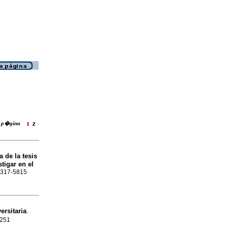
ra p�gina
 de la tesis
tigar en el
 1317-5815
rsitaria
.
2251