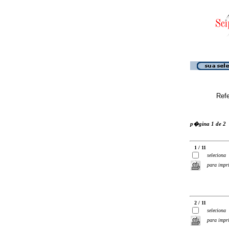
Ref
p�gina 1 de 2
1 / 11
seleciona
para impr
2 / 11
seleciona
para impr