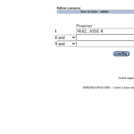
Refinar a pesquisa
Base de dados :
article
Pesquisar
1
2
3
Search engin
BIREME/OPAS/OMS - Centro Latino-Ame