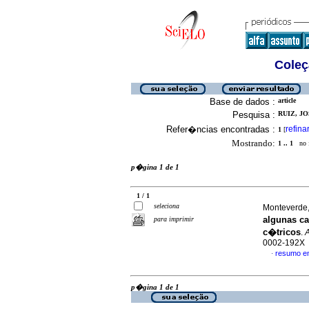
Coleç
Base de dados :
article
Pesquisa :
RUIZ, JO
Refer�ncias encontradas :
refina
1
[
Mostrando:
1 .. 1
no f
p�gina 1 de 1
1 / 1
seleciona
Monteverde
algunas ca
para imprimir
c�tricos
.
0002-192X
resumo e
·
p�gina 1 de 1