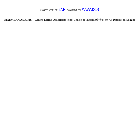
iAH
WWWISIS
Search engine:
powered by
BIREME/OPAS/OMS - Centro Latino-Americano e do Caribe de Informa��o em Ci�ncias da Sa�de