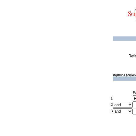
Ref
Refinar a pesquis
P
1
2
3