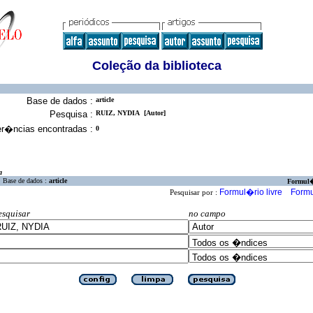
Coleção da biblioteca
Base de dados :
article
Pesquisa :
RUIZ, NYDIA [Autor]
er�ncias encontradas :
0
a
Base de dados :
article
Formul
Formul�rio livre
Formu
Pesquisar por :
esquisar
no campo