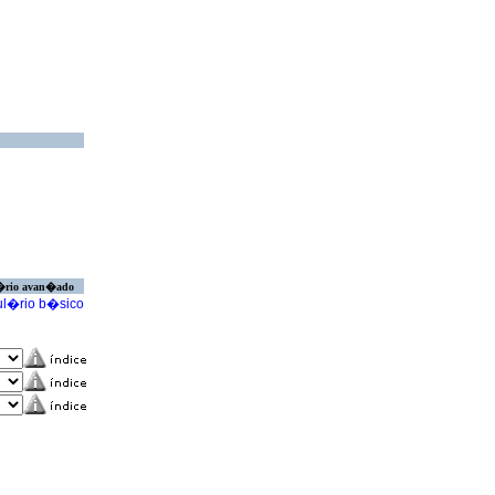
�rio avan�ado
l�rio b�sico