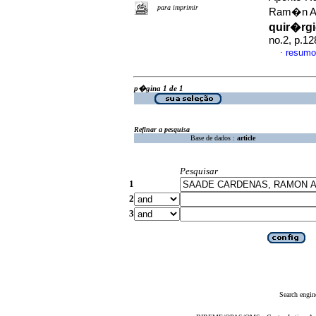
para imprimir
Ram�n 
quir�rgi
no.2, p.1
resumo
·
p�gina 1 de 1
Refinar a pesquisa
Base de dados :
article
Pesquisar
1
2
3
Search engin