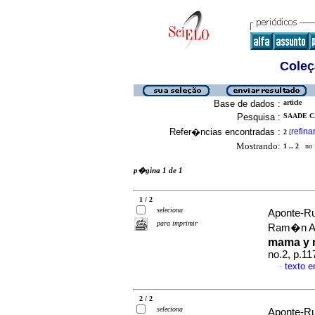
Coleç
Base de dados :
article
Pesquisa :
SAADE C
Refer�ncias encontradas :
refina
2
[
Mostrando:
1 .. 2
no f
p�gina 1 de 1
1 / 2
seleciona
Aponte-R
para imprimir
Ram�n 
mama y 
no.2, p.1
texto 
·
2 / 2
seleciona
Aponte-R