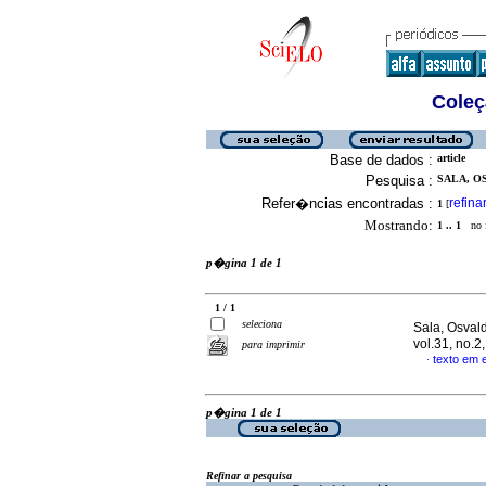
Coleç
Base de dados :
article
Pesquisa :
SALA, OS
Refer�ncias encontradas :
refina
1
[
Mostrando:
1 .. 1
no f
p�gina 1 de 1
1 / 1
seleciona
Sala, Osval
vol.31, no.
para imprimir
texto em 
·
p�gina 1 de 1
Refinar a pesquisa