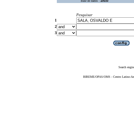
Base de dados :
article
Pesquisar
1
2
3
Search engin
BIREME/OPAS/OMS - Centro Latino-Ame