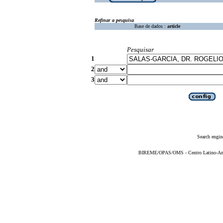
Refinar a pesquisa
Base de dados :
article
Pesquisar
1
2
3
Search engin
BIREME/OPAS/OMS - Centro Latino-Ame