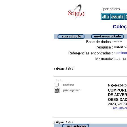
Coleç
Base de dados :
article
Pesquisa :
SALAS-GA
Refer�ncias encontradas :
refina
1
[
Mostrando:
1 .. 1
no f
p�gina 1 de 1
1 / 1
seleciona
N��ez-Roch
COMPORT
para imprimir
DE ADVER
OBESIDAD
2023, vol.7
resumo e
·
p�gina 1 de 1