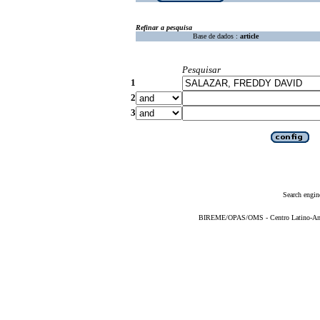
Refinar a pesquisa
Base de dados :
article
Pesquisar
1
2
3
Search engin
BIREME/OPAS/OMS - Centro Latino-Ame