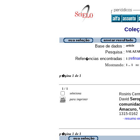
Coleç
Base de dados :
article
Pesquisa :
SALAZAR,
Refer�ncias encontradas :
refina
1
[
Mostrando:
1 .. 1
no f
p�gina 1 de 1
1 / 1
seleciona
Rosiris Cer
Sero
David
para imprimir
comunidad
Amacuro, 
1315-0162
resumo e
·
p�gina 1 de 1