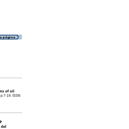
ns of oil
, p.7-19. ISSN
s�
 del