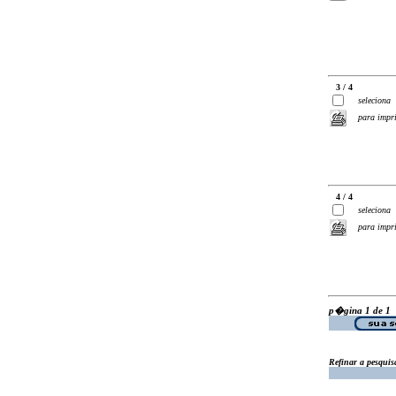
3 / 4
seleciona
para impr
4 / 4
seleciona
para impr
p�gina 1 de 1
Refinar a pesquis