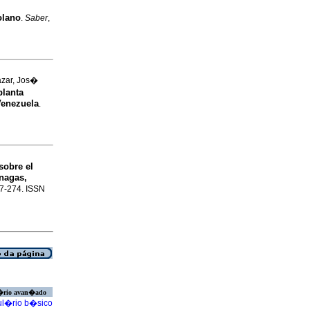
olano
.
Saber
,
zar, Jos�
planta
Venezuela
.
sobre el
onagas,
267-274. ISSN
�rio avan�ado
l�rio b�sico