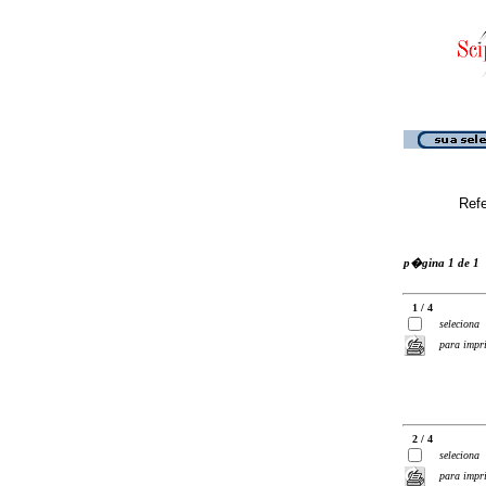
Ref
p�gina 1 de 1
1 / 4
seleciona
para impr
2 / 4
seleciona
para impr