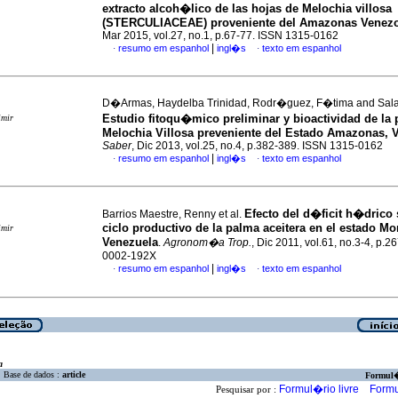
extracto alcoh�lico de las hojas de Melochia villosa
(STERCULIACEAE) proveniente del Amazonas Venez
Mar 2015, vol.27, no.1, p.67-77. ISSN 1315-0162
|
resumo em espanhol
ingl�s
texto em espanhol
·
·
D�Armas, Haydelba Trinidad, Rodr�guez, F�tima and Sala
Estudio fitoqu�mico preliminar y bioactividad de la 
imir
Melochia Villosa preveniente del Estado Amazonas, 
Saber
, Dic 2013, vol.25, no.4, p.382-389. ISSN 1315-0162
|
resumo em espanhol
ingl�s
texto em espanhol
·
·
Efecto del d�ficit h�drico 
Barrios Maestre, Renny et al.
ciclo productivo de la palma aceitera en el estado M
imir
Venezuela
.
Agronom�a Trop.
, Dic 2011, vol.61, no.3-4, p.
0002-192X
|
resumo em espanhol
ingl�s
texto em espanhol
·
·
a
Base de dados :
article
Formul
Formul�rio livre
Formu
Pesquisar por :