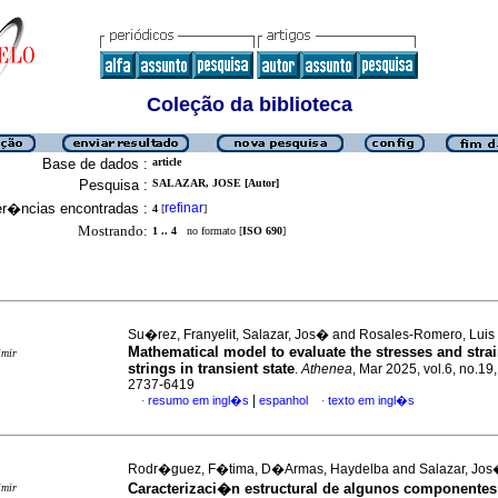
Coleção da biblioteca
Base de dados :
article
Pesquisa :
SALAZAR, JOSE [Autor]
er�ncias encontradas :
refinar
4
[
]
Mostrando:
1 .. 4
no formato [
ISO 690
]
Su�rez, Franyelit, Salazar, Jos� and Rosales-Romero, Luis
Mathematical model to evaluate the stresses and strai
imir
strings in transient state
.
Athenea
, Mar 2025, vol.6, no.19
2737-6419
|
resumo em ingl�s
espanhol
texto em ingl�s
·
·
Rodr�guez, F�tima, D�Armas, Haydelba and Salazar, Jo
Caracterizaci�n estructural de algunos componentes
imir