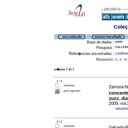
Coleç
Base de dados :
article
Pesquisa :
SALCEDO
Refer�ncias encontradas :
refina
2
[
Mostrando:
1 .. 2
no f
p�gina 1 de 1
1 / 2
seleciona
Zamora-Na
para imprimir
concentr
zucc
. d
u
2009, vol
resumo
·
2 / 2
seleciona
Salcedo-P