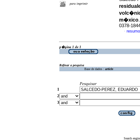
para imprimir
residua
volc�nic
m�xico
0378-184
resumo
·
p�gina 1 de 1
Refinar a pesquisa
Base de dados :
article
Pesquisar
1
2
3
Search engin