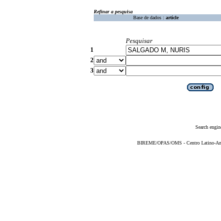
Refinar a pesquisa
Base de dados :
article
Pesquisar
1
2
3
Search engin
BIREME/OPAS/OMS - Centro Latino-Ame