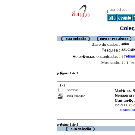
Coleç
Base de dados :
article
Pesquisa :
SALGADO 
Refer�ncias encontradas :
refina
1
[
Mostrando:
1 .. 1
no f
p�gina 1 de 1
1 / 1
seleciona
Mart�nez R,
Neisseria 
para imprimir
Cuman�, 
ISSN 0075-
resumo e
·
p�gina 1 de 1