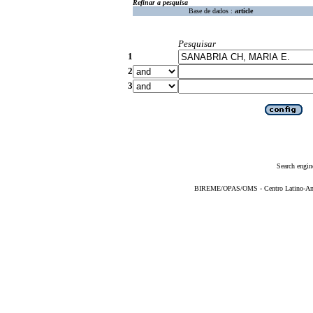
Refinar a pesquisa
Base de dados :
article
Pesquisar
1
2
3
Search engin
BIREME/OPAS/OMS - Centro Latino-Ame