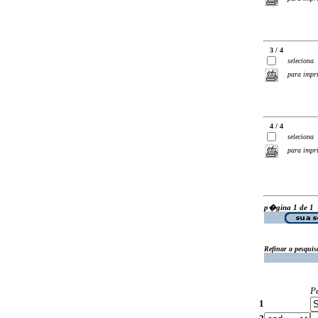
3 / 4
seleciona
para impr
4 / 4
seleciona
para impr
p�gina 1 de 1
Refinar a pesquis
P
1