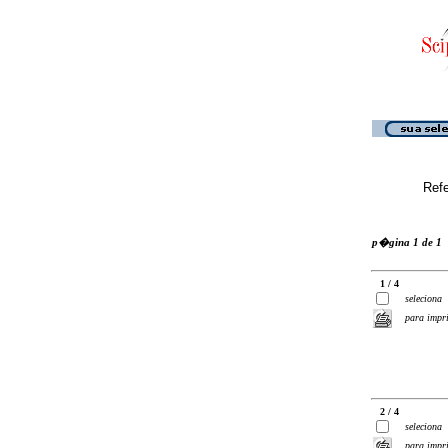
Ref
p�gina 1 de 1
1 / 4
seleciona
para impr
2 / 4
seleciona
para impr