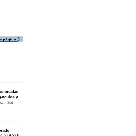
casionadas
�nculos y
ron.
, Set
orado
.2, p.197-210.