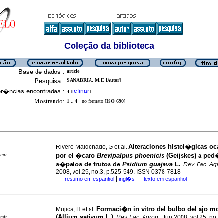
Coleção da biblioteca
Base de dados :
article
Pesquisa :
SANABRIA, M.E [Autor]
er�ncias encontradas :
refinar
4
[
]
Mostrando:
1 .. 4
no formato [
ISO 690
]
Alteraciones histol�gicas o
Rivero-Maldonado, G et al.
imir
por el �caro
Brevipalpus phoenicis
(Geijskes) a ped
s�palos de frutos de
Psidium guajava
L.
.
Rev. Fac. Ag
2008, vol.25, no.3, p.525-549. ISSN 0378-7818
|
resumo em espanhol
ingl�s
texto em espanhol
·
·
Formaci�n in vitro del bulbo del ajo m
Mujica, H et al.
(Allium sativum L.)
.
Rev. Fac. Agron.
, Jun 2008, vol.25, no
imir