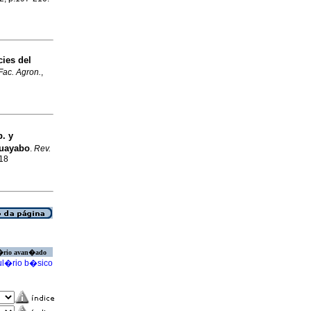
cies del
Fac. Agron.
,
. y
guayabo
.
Rev.
818
�rio avan�ado
l�rio b�sico