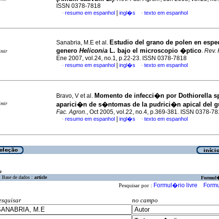
ISSN 0378-7818
|
resumo em espanhol
ingl�s
texto em espanhol
·
·
Estudio del grano de polen en espe
Sanabria, M.E et al.
genero
Heliconia
L. bajo el microscopio �ptico
.
Rev. 
imir
Ene 2007, vol.24, no.1, p.22-23. ISSN 0378-7818
|
resumo em espanhol
ingl�s
texto em espanhol
·
·
Momento de infecci�n por Dothiorella sp
Bravo, V et al.
imir
aparici�n de s�ntomas de la pudrici�n apical del 
Fac. Agron.
, Oct 2005, vol.22, no.4, p.369-381. ISSN 0378-7
|
resumo em espanhol
ingl�s
texto em espanhol
·
·
a
Base de dados :
article
Formul
Formul�rio livre
Formu
Pesquisar por :
esquisar
no campo