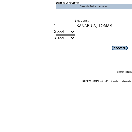
Refinar a pesquisa
Base de dados :
article
Pesquisar
1
2
3
Search engin
BIREME/OPAS/OMS - Centro Latino-Ame