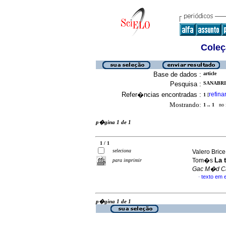
Coleç
Base de dados :
article
Pesquisa :
SANABRIA
Refer�ncias encontradas :
refina
1
[
Mostrando:
1 .. 1
no f
p�gina 1 de 1
1 / 1
seleciona
Valero Bric
La 
Tom�s
para imprimir
Gac M�d C
texto em 
·
p�gina 1 de 1