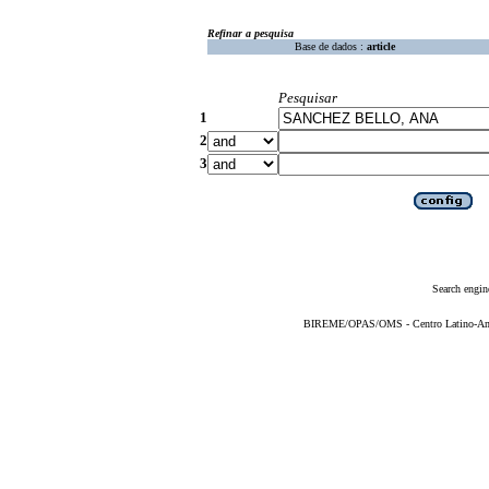
Refinar a pesquisa
Base de dados :
article
Pesquisar
1
2
3
Search engin
BIREME/OPAS/OMS - Centro Latino-Ame