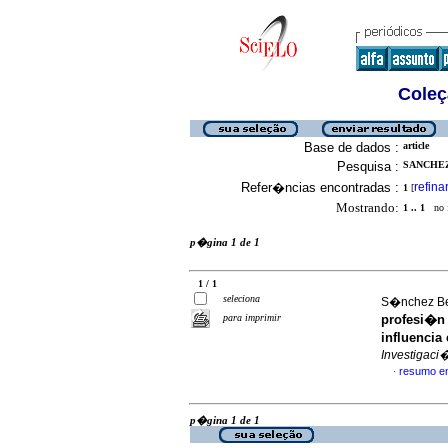
Coleç
Base de dados :
article
Pesquisa :
SANCHEZ
Refer�ncias encontradas :
refina
1
[
Mostrando:
1 .. 1
no f
p�gina 1 de 1
1 / 1
seleciona
S�nchez Bel
para imprimir
profesi�n
influencia
Investigaci
resumo e
·
p�gina 1 de 1