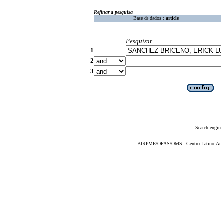
Refinar a pesquisa
Base de dados :
article
Pesquisar
1
2
3
Search engin
BIREME/OPAS/OMS - Centro Latino-Ame