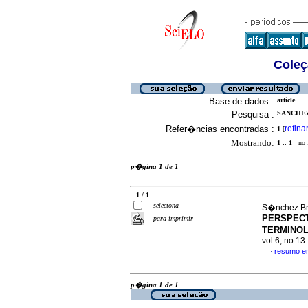
Coleç
Base de dados :
article
Pesquisa :
SANCHEZ
Refer�ncias encontradas :
refina
1
[
Mostrando:
1 .. 1
no f
p�gina 1 de 1
1 / 1
seleciona
S�nchez Bri
PERSPECT
para imprimir
TERMINOL
vol.6, no.1
resumo e
·
p�gina 1 de 1