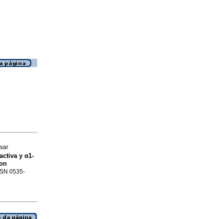
sar
ctiva y α1-
con
ISSN 0535-