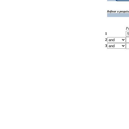
Refinar a pesquis
P
1
2
3