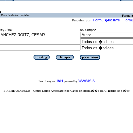
a
Base de dados :
article
Formul
Formul�rio livre
Formu
Pesquisar por :
esquisar
no campo
iAH
WWWISIS
Search engine:
powered by
BIREME/OPAS/OMS - Centro Latino-Americano e do Caribe de Informa��o em Ci�ncias da Sa�de