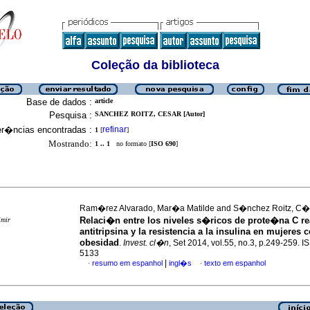
Coleção da biblioteca
Base de dados :
article
Pesquisa :
SANCHEZ ROITZ, CESAR [Autor]
er�ncias encontradas :
refinar
1
[
]
Mostrando:
1 .. 1
no formato [
ISO 690
]
Ram�rez Alvarado, Mar�a Matilde and S�nchez Roitz, C�
Relaci�n entre los niveles s�ricos de prote�na C rea
imir
antitripsina y la resistencia a la insulina en mujeres 
obesidad
.
Invest. cl�n
, Set 2014, vol.55, no.3, p.249-259. 
5133
|
resumo em espanhol
ingl�s
texto em espanhol
·
·