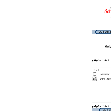
Ref
p�gina 1 de 1
1 / 1
seleciona
para impr
p�gina 1 de 1