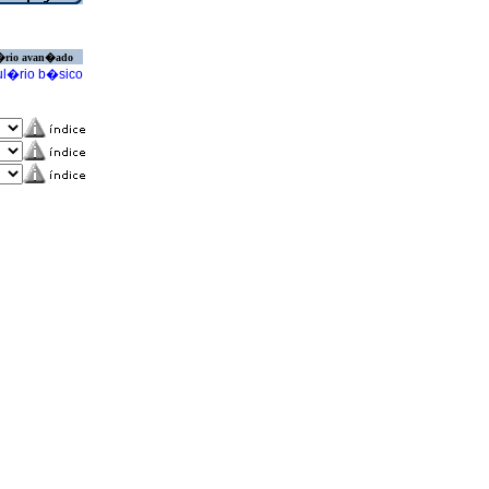
�rio avan�ado
l�rio b�sico