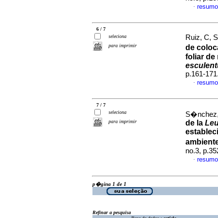
resumo
·
6 / 7
seleciona
Ruiz, C, 
para imprimir
de coloc
foliar d
esculen
p.161-171
resumo
·
7 / 7
seleciona
S�nchez, 
para imprimir
de la
Leu
establec
ambient
no.3, p.3
resumo
·
p�gina 1 de 1
Refinar a pesquisa