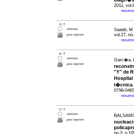
2011, vol.
resumo
·
3 / 7
seleciona
Saade, M 
vol.27, n
para imprimir
resumo
·
4 / 7
seleciona
Garc�a, E
para imprimir
reconst
"Y" de R
Hospital
t�cnica
0798-046
resumo
·
5 / 7
seleciona
BALSAMO,
para imprimir
nucleaci
policapr
no.3, p.1