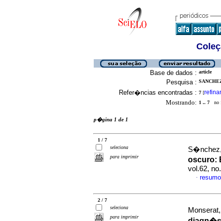
Coleç
Base de dados :
article
Pesquisa :
SANCHEZ,
Refer�ncias encontradas :
refina
7
[
Mostrando:
1 .. 7
no f
p�gina 1 de 1
1 / 7
seleciona
S�nchez, 
para imprimir
oscuro
:
vol.62, n
resumo
·
2 / 7
seleciona
Monserat, 
para imprimir
diagn�st