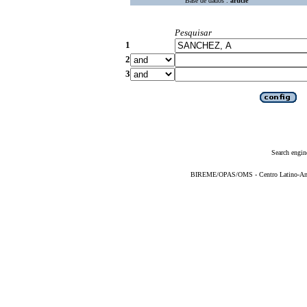
Base de dados :
article
Pesquisar
1
2
3
Search engin
BIREME/OPAS/OMS - Centro Latino-Ame