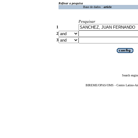
Refinar a pesquisa
Base de dados :
article
Pesquisar
1
2
3
Search engin
BIREME/OPAS/OMS - Centro Latino-Ame