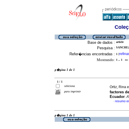
Coleç
Base de dados :
article
Pesquisa :
SANCHEZ
Refer�ncias encontradas :
refina
1
[
Mostrando:
1 .. 1
no f
p�gina 1 de 1
1 / 1
seleciona
Ortiz, Rina e
para imprimir
factores d
Ecuador
.
A
resumo e
·
p�gina 1 de 1