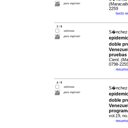
para imprimir
(Maracaib
2259
texto 
·
3 / 8
seleciona
S�nchez-Vi
para imprimir
epidemi
doble pr
Venezue
pruebas 
Cient. (M
0798-225
resumo
·
4 / 8
seleciona
S�nchez-Vi
para imprimir
epidemio
doble pr
Venezue
programa
vol.19, n
resumo
·