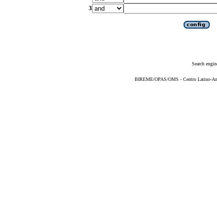
3
Search engin
BIREME/OPAS/OMS - Centro Latino-Ame