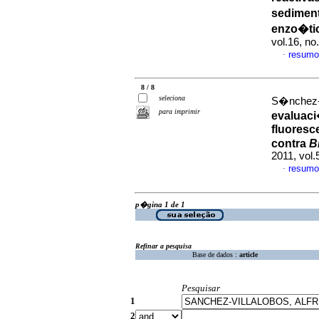
sediment
enzo�ti
vol.16, n
resumo
·
8 / 8
seleciona
S�nchez-Vi
para imprimir
evaluaci
fluoresc
contra
B
2011, vol.
resumo
·
p�gina 1 de 1
Refinar a pesquisa
Base de dados :
article
Pesquisar
1
2