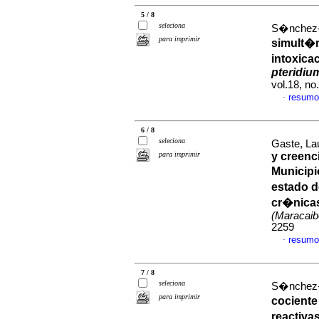
5 / 8
seleciona
S�nchez-Vi
para imprimir
simult�
intoxica
pteridiu
vol.18, n
resumo
·
6 / 8
seleciona
Gaste, La
para imprimir
y creenc
Municipi
estado d
cr�nicas
(Maracaib
2259
resumo
·
7 / 8
seleciona
S�nchez-Vi
para imprimir
cociente
reactiva