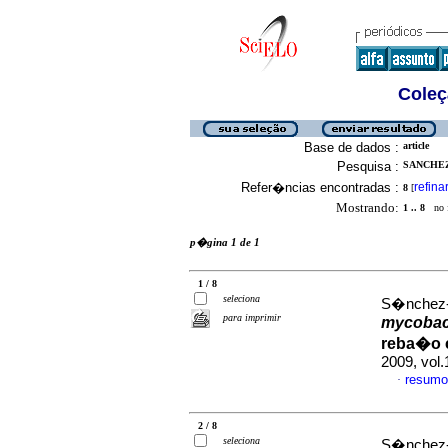
Coleç
Base de dados :
article
Pesquisa :
SANCHEZ
Refer�ncias encontradas :
refina
8
[
Mostrando:
1 .. 8
no f
p�gina 1 de 1
1 / 8
seleciona
S�nchez-Vi
para imprimir
mycobac
reba�o c
2009, vol
resumo
·
2 / 8
seleciona
S�nchez-V