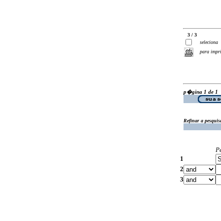
3 / 3
seleciona
para impr
p�gina 1 de 1
Refinar a pesquis
P
1
2
3