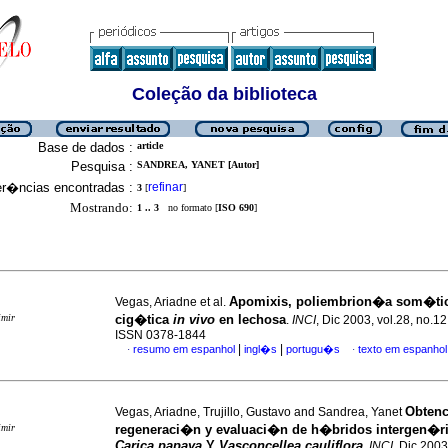
Coleção da biblioteca
Base de dados :
article
Pesquisa :
SANDREA, YANET [Autor]
er�ncias encontradas :
refinar
3
[
]
Mostrando:
1 .. 3
no formato [
ISO 690
]
Apomixis, poliembrion�a som�tic
Vegas, Ariadne et al.
imir
cig�tica
in vivo
en lechosa
.
INCI
, Dic 2003, vol.28, no.1
ISSN 0378-1844
|
|
resumo em espanhol
ingl�s
portugu�s
texto em espanhol
·
·
Obten
Vegas, Ariadne, Trujillo, Gustavo and Sandrea, Yanet
imir
regeneraci�n y evaluaci�n de h�bridos intergen�r
Carica papaya
Y
Vasconcellea cauliflora
.
INCI
, Dic 2003