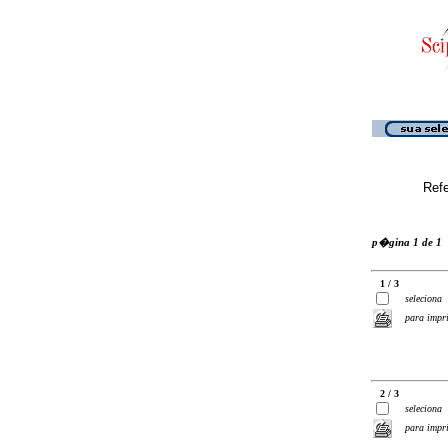
Ref
p�gina 1 de 1
1 / 3
seleciona
para impr
2 / 3
seleciona
para impr