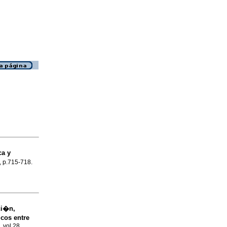
a y
2, p.715-718.
ci�n,
icos entre
, vol.28,