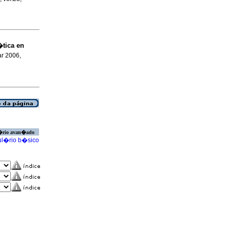
tica en
ar 2006,
�rio avan�ado
l�rio b�sico