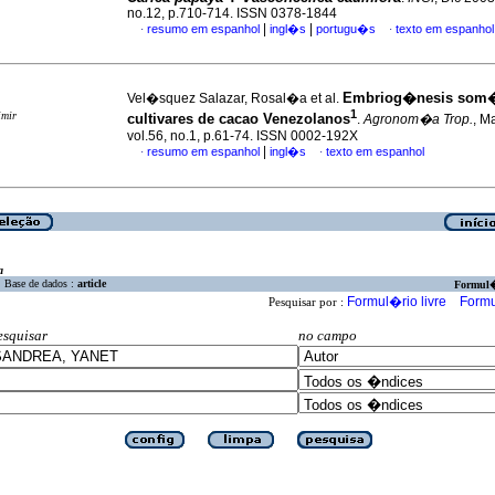
no.12, p.710-714. ISSN 0378-1844
|
|
resumo em espanhol
ingl�s
portugu�s
texto em espanhol
·
·
Embriog�nesis som�
Vel�squez Salazar, Rosal�a et al.
1
imir
cultivares
de cacao Venezolanos
.
Agronom�a Trop.
, M
vol.56, no.1, p.61-74. ISSN 0002-192X
|
resumo em espanhol
ingl�s
texto em espanhol
·
·
a
Base de dados :
article
Formul
Formul�rio livre
Formu
Pesquisar por :
esquisar
no campo