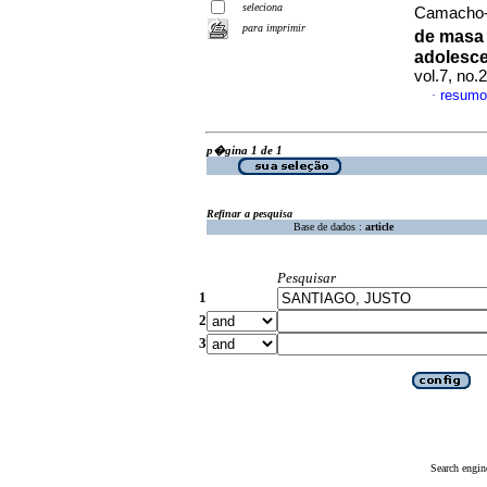
seleciona
Camacho-C
para imprimir
de masa 
adolesc
vol.7, no.
resumo
·
p�gina 1 de 1
Refinar a pesquisa
Base de dados :
article
Pesquisar
1
2
3
Search engin