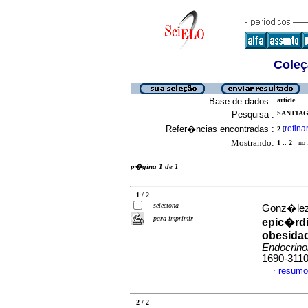
Coleç
Base de dados :
article
Pesquisa :
SANTIAGO
Refer�ncias encontradas :
refina
2
[
Mostrando:
1 .. 2
no f
p�gina 1 de 1
1 / 2
seleciona
Gonz�lez, 
para imprimir
epic�rdi
obesida
Endocrino
1690-311
resumo
·
2 / 2