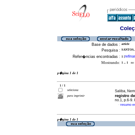
Coleç
Base de dados :
article
Pesquisa :
SANTOS, 
Refer�ncias encontradas :
refina
1
[
Mostrando:
1 .. 1
no f
p�gina 1 de 1
1 / 1
seleciona
Saliba, Nem
registro de
para imprimir
no.1, p.6-9
resumo e
·
p�gina 1 de 1