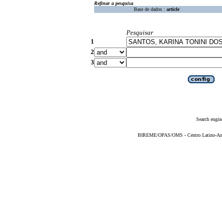
Refinar a pesquisa
Base de dados :
article
Pesquisar
1
2
3
Search engin
BIREME/OPAS/OMS - Centro Latino-Ame