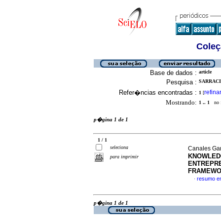
Coleç
Base de dados :
article
Pesquisa :
SARRACI
Refer�ncias encontradas :
refina
1
[
Mostrando:
1 .. 1
no f
p�gina 1 de 1
1 / 1
seleciona
Canales Gar
KNOWLEDG
para imprimir
ENTREPRE
FRAMEWO
resumo e
·
p�gina 1 de 1