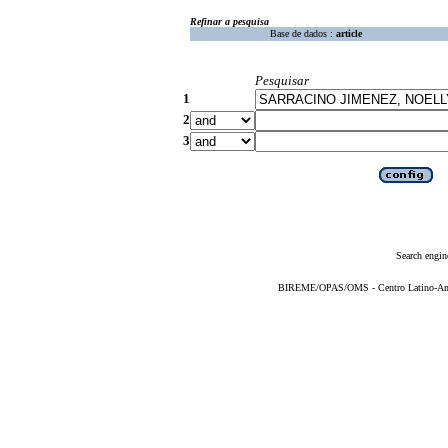
Refinar a pesquisa
Base de dados :
article
Pesquisar
1
2
3
Search engin
BIREME/OPAS/OMS - Centro Latino-Ame