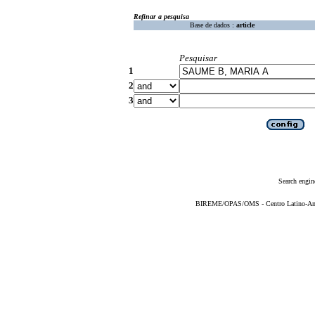
Refinar a pesquisa
Base de dados :
article
Pesquisar
1
2
3
Search engin
BIREME/OPAS/OMS - Centro Latino-Ame