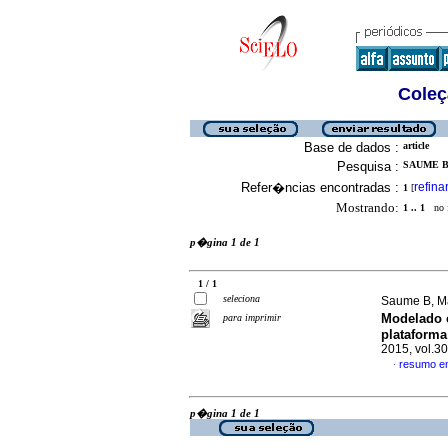
Coleç
Base de dados :
article
Pesquisa :
SAUME B,
Refer�ncias encontradas :
refina
1
[
Mostrando:
1 .. 1
no f
p�gina 1 de 1
1 / 1
seleciona
Saume B, M
Modelado c
para imprimir
plataforma
2015, vol.3
resumo e
·
p�gina 1 de 1