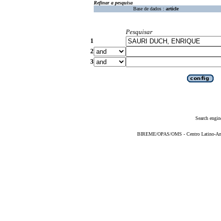
Refinar a pesquisa
Base de dados :
article
Pesquisar
1
2
3
Search engin
BIREME/OPAS/OMS - Centro Latino-Ame