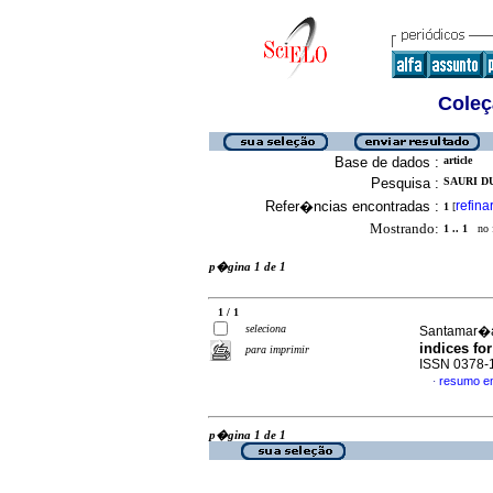
Coleç
Base de dados :
article
Pesquisa :
SAURI DU
Refer�ncias encontradas :
refina
1
[
Mostrando:
1 .. 1
no f
p�gina 1 de 1
1 / 1
seleciona
Santamar�a 
indices fo
para imprimir
ISSN 0378-
resumo e
·
p�gina 1 de 1