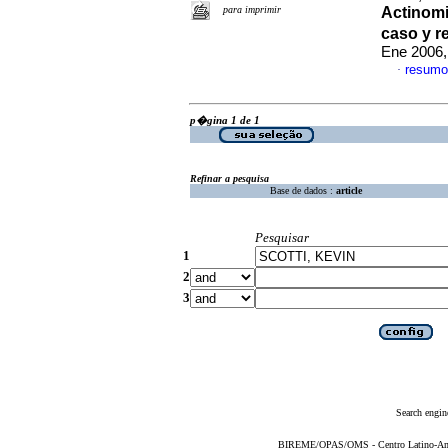
para imprimir
Actinomi
caso y r
Ene 2006,
resumo
·
p�gina 1 de 1
Refinar a pesquisa
Base de dados :
article
Pesquisar
1
2
3
Search engin
BIREME/OPAS/OMS - Centro Latino-Ame