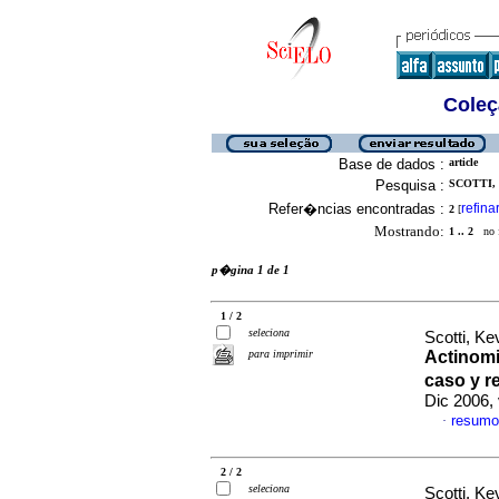
Coleç
Base de dados :
article
Pesquisa :
SCOTTI, 
Refer�ncias encontradas :
refina
2
[
Mostrando:
1 .. 2
no f
p�gina 1 de 1
1 / 2
seleciona
Scotti, K
para imprimir
Actinomi
caso y r
Dic 2006,
resumo
·
2 / 2
seleciona
Scotti, K