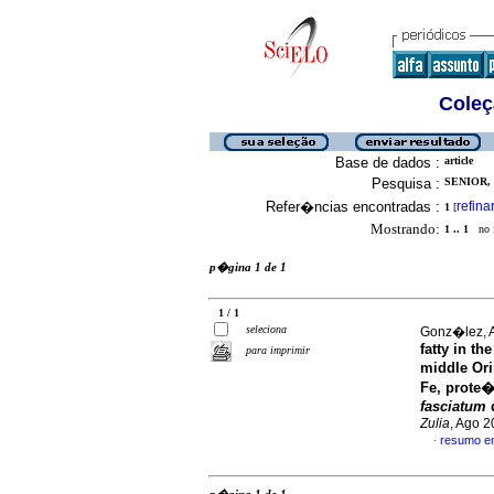
Coleç
Base de dados :
article
Pesquisa :
SENIOR, 
Refer�ncias encontradas :
refina
1
[
Mostrando:
1 .. 1
no f
p�gina 1 de 1
1 / 1
seleciona
Gonz�lez, A
fatty in th
para imprimir
middle Ori
Fe, prote�
fasciatum
d
Zulia
, Ago 2
resumo e
·
p�gina 1 de 1