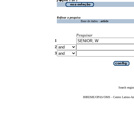
Refinar a pesquisa
Base de dados :
article
Pesquisar
1
2
3
Search engin
BIREME/OPAS/OMS - Centro Latino-Ame