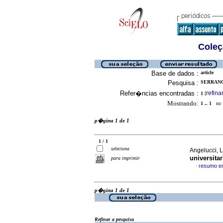
Coleç
Base de dados :
article
Pesquisa :
SERRANO
Refer�ncias encontradas :
refina
1
[
Mostrando:
1 .. 1
no f
p�gina 1 de 1
1 / 1
seleciona
Angelucci, L
universitar
para imprimir
resumo e
·
p�gina 1 de 1
Refinar a pesquisa