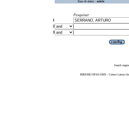
Base de dados :
article
Pesquisar
1
2
3
Search engin
BIREME/OPAS/OMS - Centro Latino-Ame