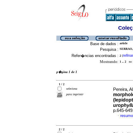
Coleç
Base de dados :
article
Pesquisa :
SERRAO,
Refer�ncias encontradas :
refina
2
[
Mostrando:
1 .. 2
no f
p�gina 1 de 1
1 / 2
seleciona
Pereira, A
morpholo
para imprimir
(lepidopt
urophyll
p.645-649
resumo
·
2 / 2