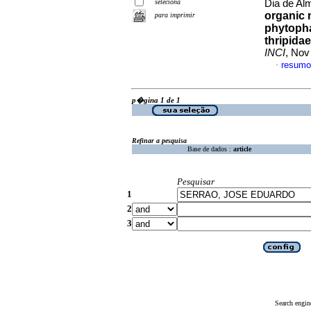
seleciona
Dia de Alm
organic m
para imprimir
phytoph
thripidae
INCI
, Nov
resumo
·
p�gina 1 de 1
Refinar a pesquisa
Base de dados :
article
Pesquisar
1
2
3
Search engin