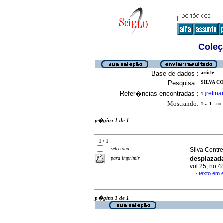
Coleç
Base de dados :
article
Pesquisa :
SILVA C
Refer�ncias encontradas :
refina
1
[
Mostrando:
1 .. 1
no f
p�gina 1 de 1
1 / 1
seleciona
Silva Contr
desplazad
para imprimir
vol.25, no.
texto em 
·
p�gina 1 de 1