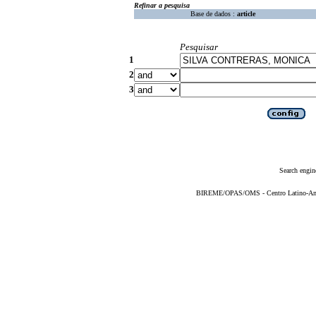
Refinar a pesquisa
Base de dados :
article
Pesquisar
1
2
3
Search engin
BIREME/OPAS/OMS - Centro Latino-Ame